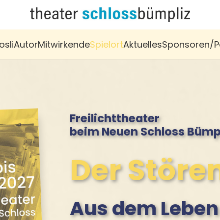
osli
Autor
Mitwirkende
Spielort
Aktuelles
Sponsoren/P
Freilichttheater
beim Neuen Schloss Bümp
Der Störe
Aus dem Leben