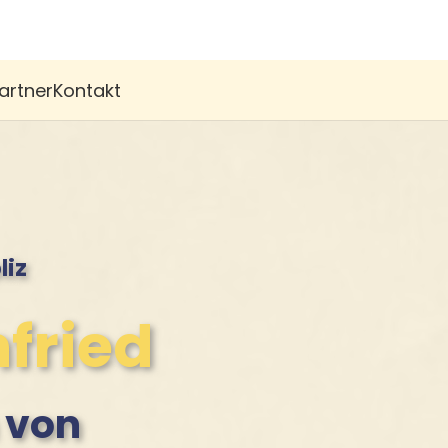
artner
Kontakt
liz
nfried
 von