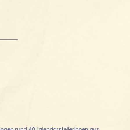
ingen rund 40 LaiendarstellerInnen aus