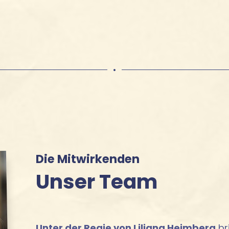
•
Die Mitwirkenden
Unser Team
Unter der Regie von Liliana Heimberg
br